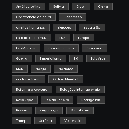
América Latina
Bolívia
Brasil
China
Conferência de Yalta
Congresso
direitos humanos
Eleições
Escala 6x1
Estreito de Hormuz
EUA
Europa
Evo Morales
extrema-direita
fascismo
Guerra
Imperialismo
Irã
Luis Arce
MAS
Nanjie
Nazismo
neoliberalismo
Ordem Mundial
Reforma e Abertura
Relações Internacionais
Revolução
Rio de Janeiro
Rodrigo Paz
Rússia
segurança
Socialismo
Trump
Ucrânia
Venezuela