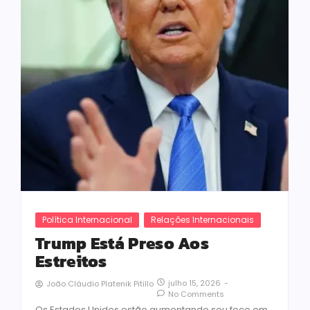
Política Internacional
Relações Internacionais
Trump Está Preso Aos
Estreitos
julho 15, 2026
-
João Cláudio Platenik Pitillo
No Comments
Os Estados Unidos estão aumentando seu foco em