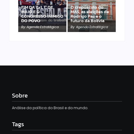
FIM DA 6×1, 1º DE
O crepúsculo do
MAIO E O
MAS, as eleições de
CONGRESSO INIMIGO
Rodrigo Paz e o
DO POVO
futuro da Bolívia
By
Agenda Estratégica
By
Agenda Estratégica
Sobre
Análise da política do Brasil e do mundo.
Tags