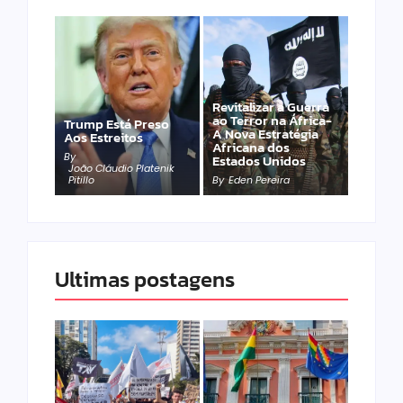
Revitalizar a Guerra
ao Terror na África-
Trump Está Preso
A Nova Estratégia
Aos Estreitos
Africana dos
By
Estados Unidos
João Cláudio Platenik
Pitillo
By
Eden Pereira
Ultimas postagens