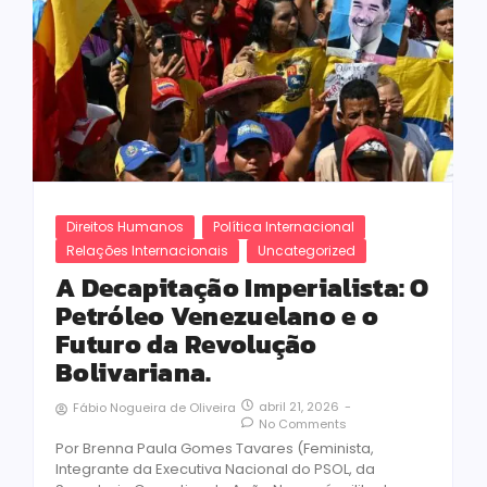
Direitos Humanos
Política Internacional
Relações Internacionais
Uncategorized
A Decapitação Imperialista: O
Petróleo Venezuelano e o
Futuro da Revolução
Bolivariana.
abril 21, 2026
-
Fábio Nogueira de Oliveira
No Comments
Por Brenna Paula Gomes Tavares (Feminista,
Integrante da Executiva Nacional do PSOL, da