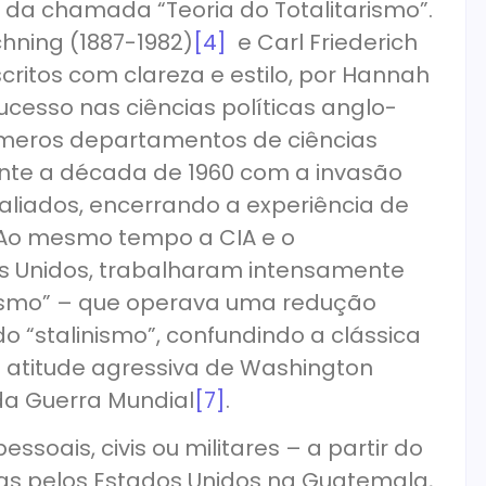
o da chamada “Teoria do Totalitarismo”.
chning (1887-1982)
[4]
e Carl Friederich
ritos com clareza e estilo, por Hannah
cesso nas ciências políticas anglo-
úmeros departamentos de ciências
ante a década de 1960 com a invasão
aliados, encerrando a experiência de
 Ao mesmo tempo a CIA e o
s Unidos, trabalharam intensamente
arismo” – que operava uma redução
o “stalinismo”, confundindo a clássica
a atitude agressiva de Washington
da Guerra Mundial
[7]
.
soais, civis ou militares – a partir do
das pelos Estados Unidos na Guatemala,