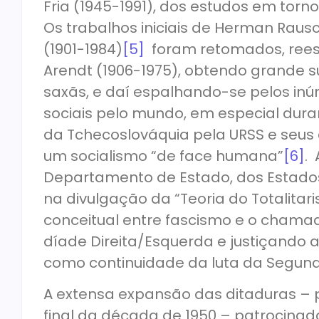
Fria (1945-1991), dos estudos em torn
Os trabalhos iniciais de Herman Raus
(1901-1984)
[5]
foram retomados, reesc
Arendt (1906-1975), obtendo grande su
saxãs, e daí espalhando-se pelos in
sociais pelo mundo, em especial dur
da Tchecoslováquia pela URSS e seus 
um socialismo “de face humana”
[6]
.
Departamento de Estado, dos Estado
na divulgação da “Teoria do Totalit
conceitual entre fascismo e o chamad
díade Direita/Esquerda e justiçando 
como continuidade da luta da Segun
A extensa expansão das ditaduras – pes
final da década de 1950 – patrocina