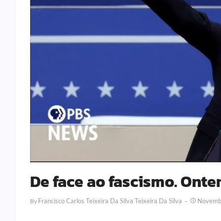
De face ao fascismo. Onte
Francisco Carlos Teixeira Da Silva Teixeira Da Silva
Novemb
By