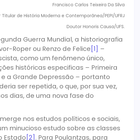
Francisco Carlos Teixeira Da Silva
r Titular de História Moderna e Contemporânea/PEPI/UFRJ
Doutor Honoris Causa/UFS.
unda Guerra Mundial, a historiografia
vor-Roper ou Renzo de Felice
[1]
–
ascista, como um fenômeno único,
ões históricas especificas – Primeira
s e a Grande Depressão – portanto
ria ser repetida, o que, por sua vez,
sos dias, de uma nova fase do
emerge nos estudos políticos e sociais,
 um minucioso estudo sobre as classes
o Estado
[2]
. Para Poulantzas, para