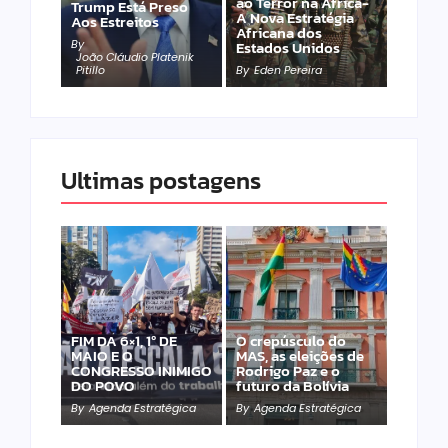
ao Terror na África-
Trump Está Preso
A Nova Estratégia
Aos Estreitos
Africana dos
By
Estados Unidos
João Cláudio Platenik
Pitillo
By
Eden Pereira
Ultimas postagens
FIM DA 6×1, 1º DE
O crepúsculo do
MAIO E O
MAS, as eleições de
CONGRESSO INIMIGO
Rodrigo Paz e o
DO POVO
futuro da Bolívia
By
Agenda Estratégica
By
Agenda Estratégica