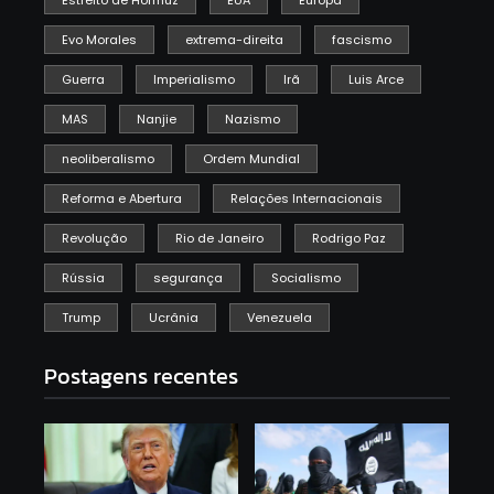
Estreito de Hormuz
EUA
Europa
Evo Morales
extrema-direita
fascismo
Guerra
Imperialismo
Irã
Luis Arce
MAS
Nanjie
Nazismo
neoliberalismo
Ordem Mundial
Reforma e Abertura
Relações Internacionais
Revolução
Rio de Janeiro
Rodrigo Paz
Rússia
segurança
Socialismo
Trump
Ucrânia
Venezuela
Postagens recentes