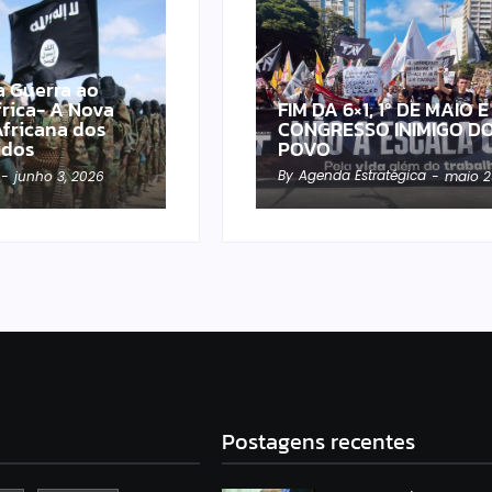
 a Guerra ao
frica- A Nova
FIM DA 6×1, 1º DE MAIO E
Africana dos
CONGRESSO INIMIGO D
idos
POVO
By
Agenda Estratégica
-
junho 3, 2026
-
maio 2
Postagens recentes