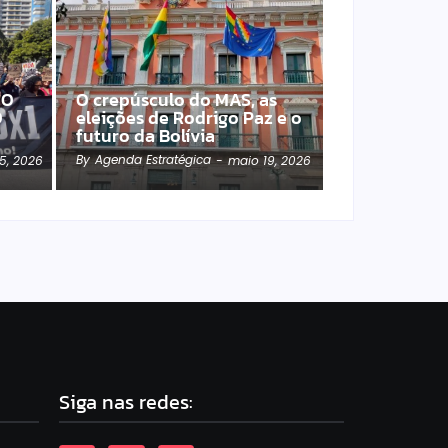
 O
O crepúsculo do MAS, as
O
eleições de Rodrigo Paz e o
futuro da Bolívia
By
Agenda Estratégica
5, 2026
-
maio 19, 2026
Siga nas redes: