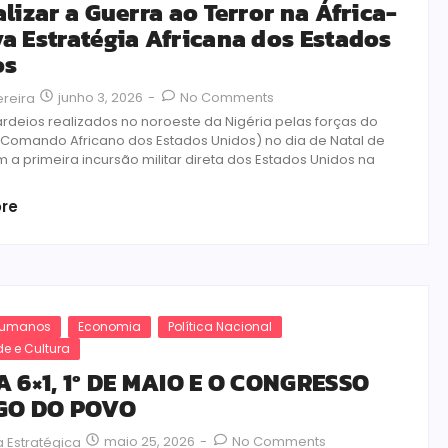
alizar a Guerra ao Terror na África-
a Estratégia Africana dos Estados
os
junho 3, 2026
-
No Comments
ereira
deios realizados no noroeste da Nigéria pelas forças do
Comando Africano dos Estados Unidos) no dia de Natal de
 a primeira incursão militar direta dos Estados Unidos na
re
 Humanos
Economia
Política Nacional
e e Cultura
A 6×1, 1º DE MAIO E O CONGRESSO
IGO DO POVO
maio 25, 2026
-
No Comments
 Estratégica