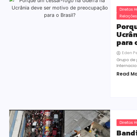
Direitos
Relações
Porqu
Ucrân
para 
Eden P
Grupo de 
Internacio
Read Mo
Direitos
Bandi