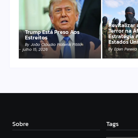
Revitalizar
Terror na Á
Trump Está Preso Aos
Estratégia 
Estreitos
Estados Un
By
João Cláudio Platenik Pitillo
By
Eden Pereira
-
julho 15, 2026
Sobre
Tags