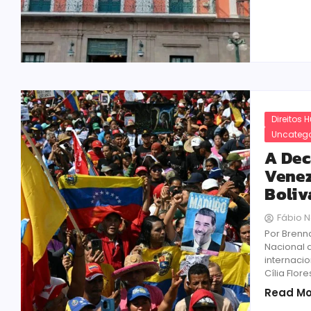
Direitos
Uncatego
A Dec
Venez
Boliv
Fábio N
Por Brenn
Nacional 
internacio
Cília Flor
Read Mo