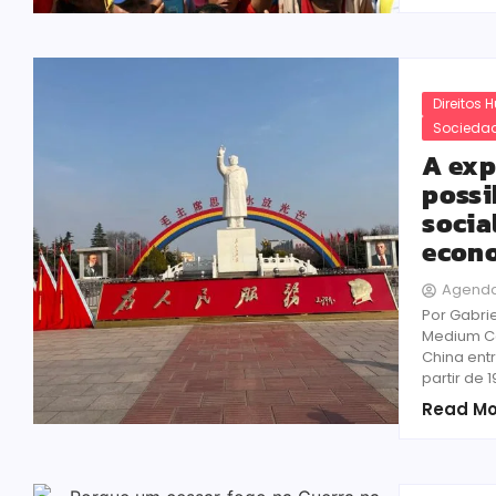
Direitos
Sociedad
A exp
possi
socia
econo
Agenda
Por Gabri
Medium Co
China ent
partir de 19
Read Mo