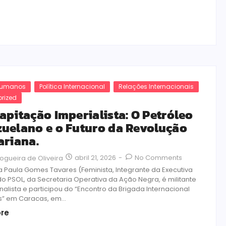
 Humanos
Política Internacional
Relações Internacionais
rized
apitação Imperialista: O Petróleo
uelano e o Futuro da Revolução
ariana.
abril 21, 2026
-
No Comments
ogueira de Oliveira
a Paula Gomes Tavares (Feminista, Integrante da Executiva
do PSOL, da Secretaria Operativa da Ação Negra, é militante
nalista e participou do “Encontro da Brigada Internacional
es” em Caracas, em...
re