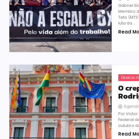
Gabriel Si
Membro da
Teto (MTS
luta da...
Read Mo
Direitos
O cre
Rodri
Agenda
Por Victo
Federal de
outubro de
Read Mo