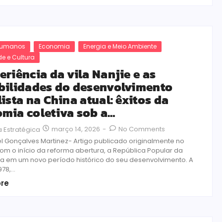
 Humanos
Economia
Energia e Meio Ambiente
e e Cultura
eriência da vila Nanjie e as
bilidades do desenvolvimento
lista na China atual: êxitos da
mia coletiva sob a…
março 14, 2026
-
No Comments
 Estratégica
el Gonçalves Martinez- Artigo publicado originalmente no
m o início da reforma abertura, a República Popular da
ra em um novo período histórico do seu desenvolvimento. A
78,...
re