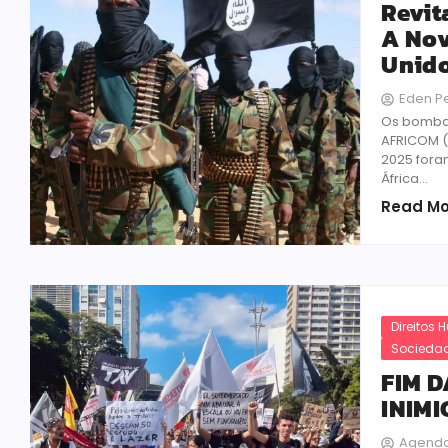
Revit
A Nov
Unid
Eden P
Os bombar
AFRICOM (
2025 foram
África...
Read Mo
Direitos
Sociedad
FIM D
INIM
Agenda