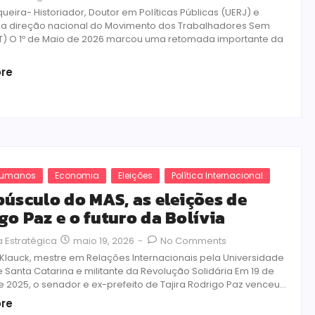
queira- Historiador, Doutor em Políticas Públicas (UERJ) e
 direção nacional do Movimento dos Trabalhadores Sem
T) O 1º de Maio de 2026 marcou uma retomada importante da
re
 Humanos
Economia
Eleições
Política Internacional
púsculo do MAS, as eleições de
go Paz e o futuro da Bolívia
maio 19, 2026
-
No Comments
 Estratégica
r Klauck, mestre em Relações Internacionais pela Universidade
 Santa Catarina e militante da Revolução Solidária Em 19 de
 2025, o senador e ex-prefeito de Tajira Rodrigo Paz venceu...
re