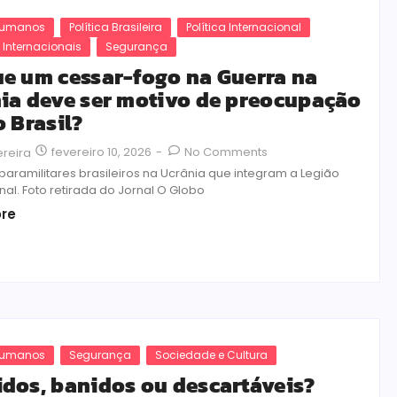
 Humanos
Política Brasileira
Política Internacional
 Internacionais
Segurança
e um cessar-fogo na Guerra na
ia deve ser motivo de preocupação
o Brasil?
fevereiro 10, 2026
-
No Comments
ereira
paramilitares brasileiros na Ucrânia que integram a Legião
nal. Foto retirada do Jornal O Globo
re
 Humanos
Segurança
Sociedade e Cultura
dos, banidos ou descartáveis?