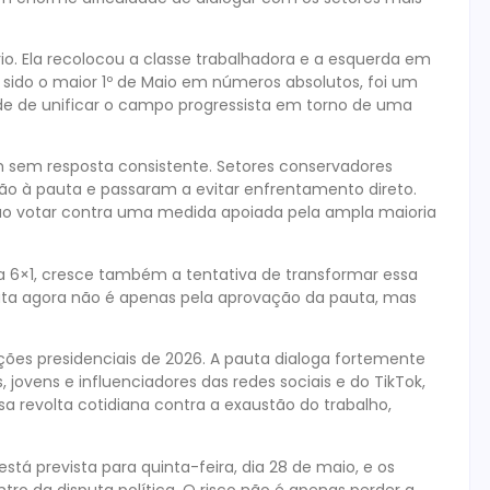
o. Ela recolocou a classe trabalhadora e a esquerda em
a sido o maior 1º de Maio em números absolutos, foi um
de de unificar o campo progressista em torno de uma
m sem resposta consistente. Setores conservadores
o à pauta e passaram a evitar enfrentamento direto.
o ao votar contra uma medida apoiada pela ampla maioria
a 6×1, cresce também a tentativa de transformar essa
uta agora não é apenas pela aprovação da pauta, mas
ições presidenciais de 2026. A pauta dialoga fortemente
ovens e influenciadores das redes sociais e do TikTok,
 revolta cotidiana contra a exaustão do trabalho,
stá prevista para quinta-feira, dia 28 de maio, e os
ro da disputa política. O risco não é apenas perder a