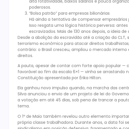
alta rotatividade, baixos salários e pouca organ
poderosos.
“Bolsa patrão” para empresas bilionárias
Há ainda a tentativa de compensar empresários 
Isso resgata uma lógica histórica perversa: antes
escravizados. Mais de 130 anos depois, a ideia 
Desde a abolição da escravidão até a criação da CLT, 
terrorismo econômico para atacar direitos trabalhistas
contrário: o Brasil cresceu, ampliou o mercado inter
direitos.
A pauta, apesar de contar com forte apoio popular —
favorável ao fim da escala 6×1 — vinha se arrastand
Constituição apresentada por Érika Hilton.
Ela ganhou novo impulso quando, na marcha das centrais 
Silva anunciou o envio de um projeto de lei do Gover
a votação em até 45 dias, sob pena de trancar a pauta
tema.
O 1º de Maio também revelou outro elemento importan
própria classe trabalhadora. Durante anos, a data foi
sindicalismo em posição defensiva, fragmentado e co