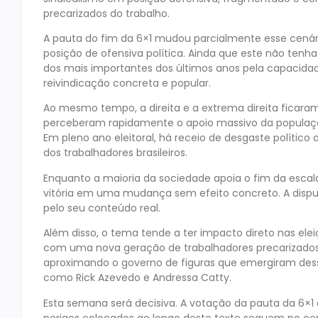
precarizados do trabalho.
A pauta do fim da 6×1 mudou parcialmente esse cenári
posição de ofensiva política. Ainda que este não tenh
dos mais importantes dos últimos anos pela capacida
reivindicação concreta e popular.
Ao mesmo tempo, a direita e a extrema direita ficara
perceberam rapidamente o apoio massivo da populaçã
Em pleno ano eleitoral, há receio de desgaste polític
dos trabalhadores brasileiros.
Enquanto a maioria da sociedade apoia o fim da escal
vitória em uma mudança sem efeito concreto. A disp
pelo seu conteúdo real.
Além disso, o tema tende a ter impacto direto nas ele
com uma nova geração de trabalhadores precarizados, j
aproximando o governo de figuras que emergiram dessa
como Rick Azevedo e Andressa Catty.
Esta semana será decisiva. A votação da pauta da 6×1 e
perigos colocados ao longo deste texto seguem no cent