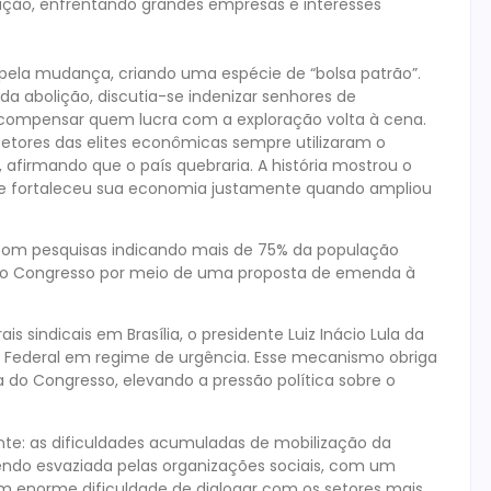
ização, enfrentando grandes empresas e interesses
pela mudança, criando uma espécie de “bolsa patrão”.
 da abolição, discutia-se indenizar senhores de
de compensar quem lucra com a exploração volta à cena.
setores das elites econômicas sempre utilizaram o
, afirmando que o país quebraria. A história mostrou o
no e fortaleceu sua economia justamente quando ampliou
 com pesquisas indicando mais de 75% da população
o no Congresso por meio de uma proposta de emenda à
sindicais em Brasília, o presidente Luiz Inácio Lula da
no Federal em regime de urgência. Esse mecanismo obriga
 do Congresso, elevando a pressão política sobre o
te: as dificuldades acumuladas de mobilização da
 sendo esvaziada pelas organizações sociais, com um
m enorme dificuldade de dialogar com os setores mais