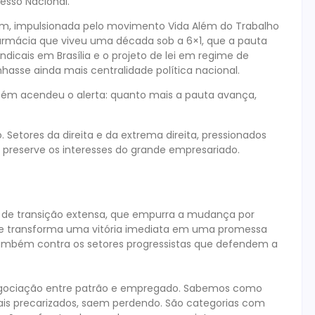
esso Nacional.
rdem, impulsionada pelo movimento Vida Além do Trabalho
 farmácia que viveu uma década sob a 6×1, que a pauta
ndicais em Brasília e o projeto de lei em regime de
asse ainda mais centralidade política nacional.
ém acendeu o alerta: quanto mais a pauta avança,
 Setores da direita e da extrema direita, pressionados
e preserve os interesses do grande empresariado.
de transição extensa, que empurra a mudança por
itos e transforma uma vitória imediata em uma promessa
 também contra os setores progressistas que defendem a
 negociação entre patrão e empregado. Sabemos como
mais precarizados, saem perdendo. São categorias com