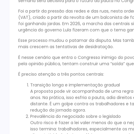
semana será decisiva para o futuro da pauta no Congr
Foi a partir da pressão das redes e das ruas, nesta o
(VAT), criado a partir da revolta de um balconista de
foi ganhando jardas. Em 2026, a marcha das centrais si
urgência do governo Lula fizeram com que o tema ganh
Esse processo mudou o patamar da disputa. Mas tamb
mais crescem as tentativas de desidratação.
É nesse cenário que entra o Congresso inimigo do povo.
pela opinião pública, tentam construir uma “saída” qu
É preciso atenção a três pontos centrais:
Transição longa e implementação gradual
A proposta pode vir acompanhada de uma regra 
anos. Na prática, isso esfria a pauta, adia dire
distante. É um golpe contra os trabalhadores e
redução da jornada agora.
Prevalência do negociado sobre o legislado
Outro risco é fazer a lei valer menos do que a
isso termina: trabalhadores, especialmente os 