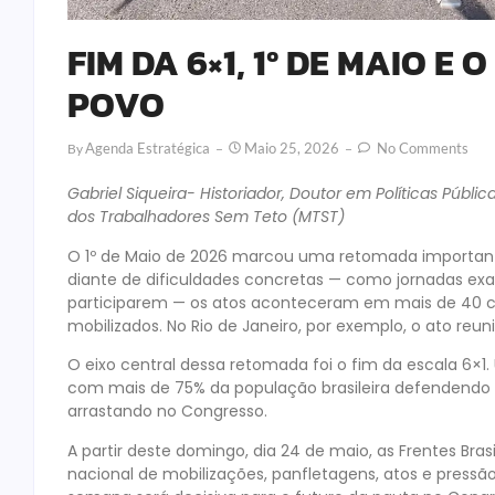
FIM DA 6×1, 1º DE MAIO E
POVO
Agenda Estratégica
Maio 25, 2026
No Comments
By
Gabriel Siqueira- Historiador, Doutor em Políticas Púb
dos Trabalhadores Sem Teto (MTST)
O 1º de Maio de 2026 marcou uma retomada importante
diante de dificuldades concretas — como jornadas ex
participarem — os atos aconteceram em mais de 40 ci
mobilizados. No Rio de Janeiro, por exemplo, o ato reun
O eixo central dessa retomada foi o fim da escala 6×
com mais de 75% da população brasileira defendendo 
arrastando no Congresso.
A partir deste domingo, dia 24 de maio, as Frentes Br
nacional de mobilizações, panfletagens, atos e pressã