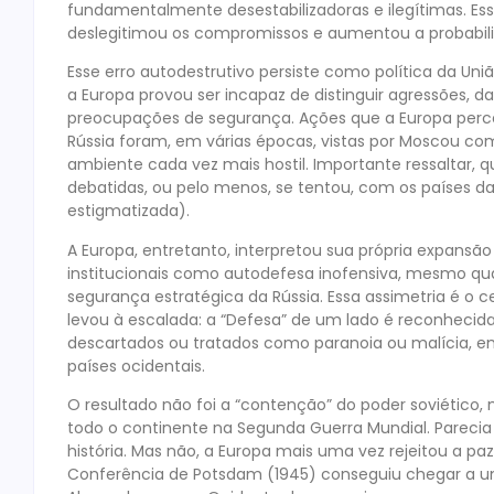
fundamentalmente desestabilizadoras e ilegítimas. Ess
deslegitimou os compromissos e aumentou a probabili
Esse erro autodestrutivo persiste como política da Un
a Europa provou ser incapaz de distinguir agressões, d
preocupações de segurança. Ações que a Europa perc
Rússia foram, em várias épocas, vistas por Moscou com
ambiente cada vez mais hostil. Importante ressaltar, 
debatidas, ou pelo menos, se tentou, com os países d
estigmatizada).
A Europa, entretanto, interpretou sua própria expansão
institucionais como autodefesa inofensiva, mesmo 
segurança estratégica da Rússia. Essa assimetria é o
levou à escalada: a “Defesa” de um lado é reconhecid
descartados ou tratados como paranoia ou malícia, e
países ocidentais.
O resultado não foi a “contenção” do poder soviético
todo o continente na Segunda Guerra Mundial. Parecia q
história. Mas não, a Europa mais uma vez rejeitou a pa
Conferência de Potsdam (1945) conseguiu chegar a um