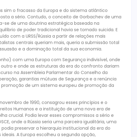
as sim o fracasso da Europa e do sistema atlântico
oposta a sério. Contudo, o conceito de Gorbachev de uma
a-se de uma doutrina estratégica baseada na
líbrio de poder tradicional havia se tornado suicida. E
uído com a URSS/Rússia a partir de relações mais
italistas centrais queriam mais, queria a submissão total
dissuasão e a dominação total da sua economia.
nho) com uma Europa com Segurança indivisível, onde
utro e onde as estruturas da era do confronto dariam
scurso na Assembleia Parlamentar do Conselho da
operação, garantias mútuas de Segurança e a renúncia
é, a promoção de um sistema europeu de promoção da
 novembro de 1990, consagrou esses princípios e o
eitos Humanos e a instituição de uma nova era de
a crucial. Podia levar esses compromissos a sério e
CE, onde a Rússia seria uma parceira igualitária, uma
podia preservar a hierarquia institucional da era do
ideais. A Europa escolheu a segunda opção,