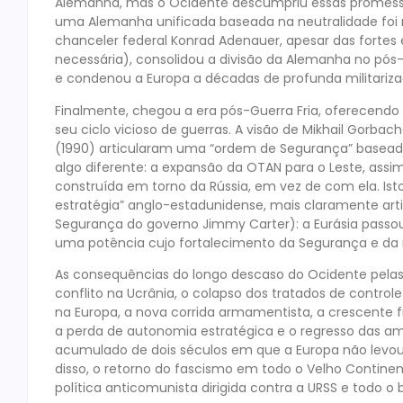
Alemanha, mas o Ocidente descumpriu essas promessas
uma Alemanha unificada baseada na neutralidade foi n
chanceler federal Konrad Adenauer, apesar das fortes e
necessária), consolidou a divisão da Alemanha no pós-g
e condenou a Europa a décadas de profunda militariza
Finalmente, chegou a era pós-Guerra Fria, oferecendo 
seu ciclo vicioso de guerras. A visão de Mikhail Gorb
(1990) articularam uma “ordem de Segurança” baseada n
algo diferente: a expansão da OTAN para o Leste, assi
construída em torno da Rússia, em vez de com ela. Ist
estratégia” anglo-estadunidense, mais claramente arti
Segurança do governo Jimmy Carter): a Eurásia passou a 
uma potência cujo fortalecimento da Segurança e da i
As consequências do longo descaso do Ocidente pelas 
conflito na Ucrânia, o colapso dos tratados de controle
na Europa, a nova corrida armamentista, a crescente 
a perda de autonomia estratégica e o regresso das a
acumulado de dois séculos em que a Europa não levou
disso, o retorno do fascismo em todo o Velho Contin
política anticomunista dirigida contra a URSS e todo o 