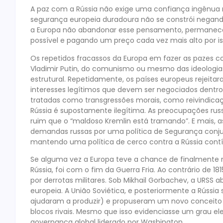
A paz com a Rússia não exige uma confiança ingênua 
segurança europeia duradoura não se constrói negand
a Europa não abandonar esse pensamento, permanece
possível e pagando um preço cada vez mais alto por is
Os repetidos fracassos da Europa em fazer as pazes c
Vladimir Putin, do comunismo ou mesmo das ideologia
estrutural. Repetidamente, os países europeus rejei
interesses legítimos que devem ser negociados dentro
tratadas como transgressões morais, como reivindicaç
Rússia é supostamente ilegítima. As preocupações ru
ruim que o “maldoso Kremlin está tramando”. E mais, as
demandas russas por uma política de Segurança conj
mantendo uma política de cerco contra a Rússia contín
Se alguma vez a Europa teve a chance de finalmente r
Rússia, foi com o fim da Guerra Fria. Ao contrário de 1
por derrotas militares. Sob Mikhail Gorbachev, a URSS
europeia. A União Soviética, e posteriormente a Rússia 
ajudaram a produzir) e propuseram um novo conceito
blocos rivais. Mesmo que isso evidenciasse um grau e
governança global liderado por Washington.