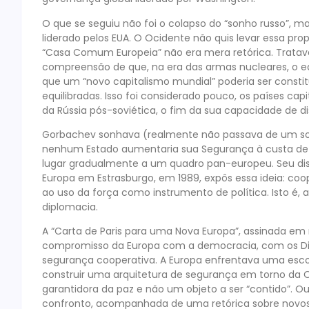
O que se seguiu não foi o colapso do “sonho russo”, m
liderado pelos EUA. O Ocidente não quis levar essa pr
“Casa Comum Europeia” não era mera retórica. Tratav
compreensão de que, na era das armas nucleares, o equi
que um “novo capitalismo mundial” poderia ser constit
equilibradas. Isso foi considerado pouco, os países cap
da Rússia pós-soviética, o fim da sua capacidade de 
Gorbachev sonhava (realmente não passava de um so
nenhum Estado aumentaria sua Segurança à custa de o
lugar gradualmente a um quadro pan-europeu. Seu di
Europa em Estrasburgo, em 1989, expôs essa ideia: co
ao uso da força como instrumento de política. Isto 
diplomacia.
A “Carta de Paris para uma Nova Europa”, assinada em
compromisso da Europa com a democracia, com os Dir
segurança cooperativa. A Europa enfrentava uma escolh
construir uma arquitetura de segurança em torno da OS
garantidora da paz e não um objeto a ser “contido”. Ou 
confronto, acompanhada de uma retórica sobre novos 