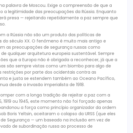
na palavra de Moscou. Exige a compreensão de que a
o a legitimidade das preocupações da Rússia. Enquanto
rá presa — rejeitando repetidamente a paz sempre que
so.
om a Rússia não são um produto das políticas de
s do século XX. O fenômeno é muito mais antigo e
taram as preocupações de segurança russas como
 de qualquer arquitetura europeia sustentável. Sempre
ões que a Europa não é obrigada a reconhecer, já que a
ssas são sempre vistas como um biombo para algo de
 restrições por parte dos ocidentais contra as
unta e justa se estendem também ao Oceano Pacífico,
ua desde a invasão imperialista de 1918.
omper com a longa tradição de rejeitar a paz com a
815, 1919 ou 1945, este momento não foi forçado apenas
 abandonou a força como princípio organizador da ordem
sob Boris Yeltsin, aceitaram o colapso da URSS (que eles
 de Segurança — um baseado na inclusão em vez de
levado de subordinação russa ao processo de