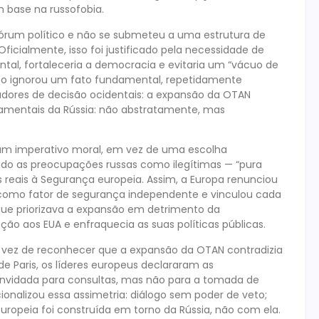
m base na russofobia.
órum político e não se submeteu a uma estrutura de
ficialmente, isso foi justificado pela necessidade de
ntal, fortaleceria a democracia e evitaria um “vácuo de
nto ignorou um fato fundamental, repetidamente
dores de decisão ocidentais: a expansão da OTAN
amentais da Rússia: não abstratamente, mas
 um imperativo moral, em vez de uma escolha
lando as preocupações russas como ilegítimas — “pura
 reais à Segurança europeia. Assim, a Europa renunciou
 como fator de segurança independente e vinculou cada
que priorizava a expansão em detrimento da
ão aos EUA e enfraquecia as suas políticas públicas.
Em vez de reconhecer que a expansão da OTAN contradizia
de Paris, os líderes europeus declararam as
onvidada para consultas, mas não para a tomada de
ionalizou essa assimetria: diálogo sem poder de veto;
uropeia foi construída em torno da Rússia, não com ela.