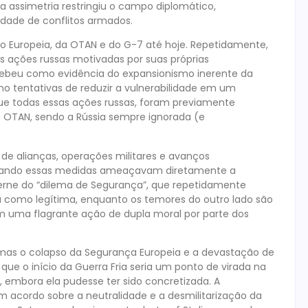
a assimetria restringiu o campo diplomático,
dade de conflitos armados.
ião Europeia, da OTAN e do G-7 até hoje. Repetidamente,
as ações russas motivadas por suas próprias
ebeu como evidência do expansionismo inerente da
o tentativas de reduzir a vulnerabilidade em um
que todas essas ações russas, foram previamente
a OTAN, sendo a Rússia sempre ignorada (e
 de alianças, operações militares e avanços
quando essas medidas ameaçavam diretamente a
 cerne do “dilema de Segurança”, que repetidamente
a como legítima, enquanto os temores do outro lado são
m uma flagrante ação de dupla moral por parte dos
, mas o colapso da Segurança Europeia e a devastação de
ue o início da Guerra Fria seria um ponto de virada na
z, embora ela pudesse ter sido concretizada. A
 acordo sobre a neutralidade e a desmilitarização da