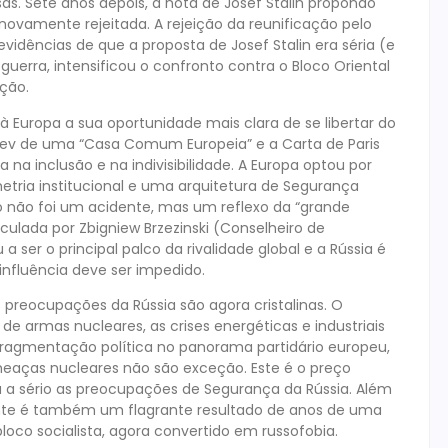
. Sete anos depois, a nota de Josef Stalin propondo
ovamente rejeitada. A rejeição da reunificação pelo
vidências de que a proposta de Josef Stalin era séria (e
uerra, intensificou o confronto contra o Bloco Oriental
ção.
à Europa a sua oportunidade mais clara de se libertar do
achev de uma “Casa Comum Europeia” e a Carta de Paris
a inclusão e na indivisibilidade. A Europa optou por
metria institucional e uma arquitetura de Segurança
o não foi um acidente, mas um reflexo da “grande
culada por Zbigniew Brzezinski (Conselheiro de
ser o principal palco da rivalidade global e a Rússia é
nfluência deve ser impedido.
preocupações da Rússia são agora cristalinas. O
 de armas nucleares, as crises energéticas e industriais
fragmentação política no panorama partidário europeu,
meaças nucleares não são exceção. Este é o preço
 a sério as preocupações de Segurança da Rússia. Além
ente é também um flagrante resultado de anos de uma
bloco socialista, agora convertido em russofobia.