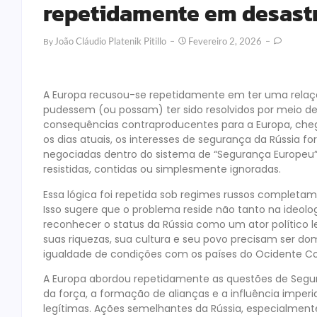
repetidamente em desastr
João Cláudio Platenik Pitillo
Fevereiro 2, 2026
By
A Europa recusou-se repetidamente em ter uma relaç
pudessem (ou possam) ter sido resolvidos por meio d
consequências contraproducentes para a Europa, cheg
os dias atuais, os interesses de segurança da Rússia
negociadas dentro do sistema de “Segurança Europeu
resistidas, contidas ou simplesmente ignoradas.
Essa lógica foi repetida sob regimes russos completamen
Isso sugere que o problema reside não tanto na ideolo
reconhecer o status da Rússia como um ator político le
suas riquezas, sua cultura e seu povo precisam ser domi
igualdade de condições com os países do Ocidente Col
A Europa abordou repetidamente as questões de Segur
da força, a formação de alianças e a influência imper
legítimas. Ações semelhantes da Rússia, especialment