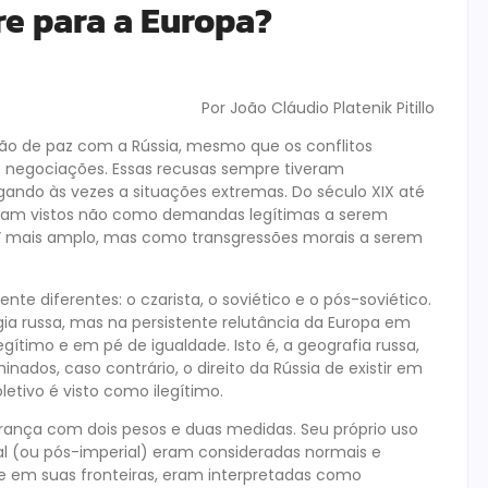
e para a Europa?
Por João Cláudio Platenik Pitillo
ão de paz com a Rússia, mesmo que os conflitos
e negociações. Essas recusas sempre tiveram
ando às vezes a situações extremas. Do século XIX até
 foram vistos não como demandas legítimas a serem
” mais amplo, mas como transgressões morais a serem
te diferentes: o czarista, o soviético e o pós-soviético.
gia russa, mas na persistente relutância da Europa em
gítimo e em pé de igualdade. Isto é, a geografia russa,
nados, caso contrário, o direito da Rússia de existir em
etivo é visto como ilegítimo.
ança com dois pesos e duas medidas. Seu próprio uso
ial (ou pós-imperial) eram consideradas normais e
e em suas fronteiras, eram interpretadas como