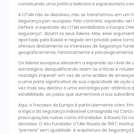
constituindo uma política belicista e expansionista co
A OTAN não se dissolveu, não se transformou em um f
Segurança pan-europeia. Pelo contrário, expandiu-se! O
Defesa: a expansão da OTAN estabilizaria a Europa Orie
segurança”, diziam os seus líderes. Mas, esse argume
apontado pela Rússia e negado em privado pelos toma
afetava diretamente os interesses de Segurança fund
geograficamente, historicamente e psicologicamente.
Os líderes europeus elevaram a expansão ao nível de
estratégica, desqualificando assim as críticas e rotu
nostalgia imperial” em vez de uma análise de ameaças
a uma parte significativa de sua capacidade de ação
vez mais seu destino à uma estratégia pan-atlântica 
estabilidade, ao passo que aumentava a sua subordinaç
Aqui, o fracasso da Europa é particularmente claro. 
a lógica da segurança indivisível consagrada na Carta 
preocupações russas como infundadas. A Rússia foi c
decisões. O Ato Fundador OTAN-Rússia de 1997, instituc
“parceria” sem igualdade. A arquitetura da Segurança E